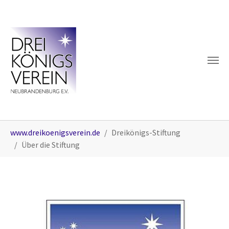
Skip to main content
You are here:
www.dreikoenigsverein.de
Dreikönigs-Stiftung
Über die Stiftung